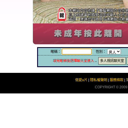
暱稱：
性別：
填完暱稱後選擇聊天室進入→
多人視訊聊天室
做愛a片
|
隱私權聲明
|
服務條款
|
COPYRIGHT © 200